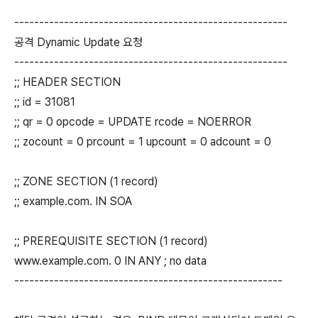
-------------------------------------------------------
공격 Dynamic Update 요청
-------------------------------------------------------
;; HEADER SECTION
;; id = 31081
;; qr = 0 opcode = UPDATE rcode = NOERROR
;; zocount = 0 prcount = 1 upcount = 0 adcount = 0
;; ZONE SECTION (1 record)
;; example.com. IN SOA
;; PREREQUISITE SECTION (1 record)
www.example.com. 0 IN ANY ; no data
------------------------------------------------------