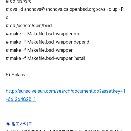
# cd /usr/src
# cvs -d anoncvs@anoncvs.ca.openbsd.org:/cvs -q up -P
d
# cd /usr/src/sbin/bind
# make -f Makefile.bsd-wrapper obj
# make -f Makefile.bsd-wrapper depend
# make -f Makefile.bsd-wrapper
# make -f Makefile.bsd-wrapper install
5) Solaris
http://sunsolve.sun.com/search/document.do?assetkey=1
-66-264828-1
◈ 참고사이트