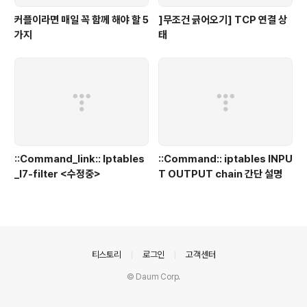
커플이라면 매일 꼭 함께 해야 할 5
]무조건 긁어오기] TCP 연결 상
가지
태
::Command_link:: Iptables
::Command:: iptables INPU
_l7-filter <수정중>
T OUTPUT chain 간단 설명
의안내
티스토리
로그인
고객센터
© Daum Corp.