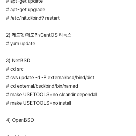
# apt-get update
# apt-get upgrade
# /etc/init.d/bind9 restart
2) 레드헷/페도라/CentOS 리눅스
# yum update
3) NetBSD
# cd src
# cvs update -d -P external/bsd/bind/dist
# cd external/bsd/bind/bin/named
# make USETOOLS=no cleandir dependall
# make USETOOLS=no install
4) OpenBSD