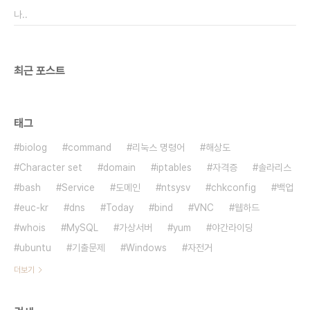
나..
최근 포스트
태그
biolog
command
리눅스 명령어
해상도
Character set
domain
iptables
자격증
솔라리스
bash
Service
도메인
ntsysv
chkconfig
백업
euc-kr
dns
Today
bind
VNC
웹하드
whois
MySQL
가상서버
yum
야간라이딩
ubuntu
기출문제
Windows
자전거
더보기