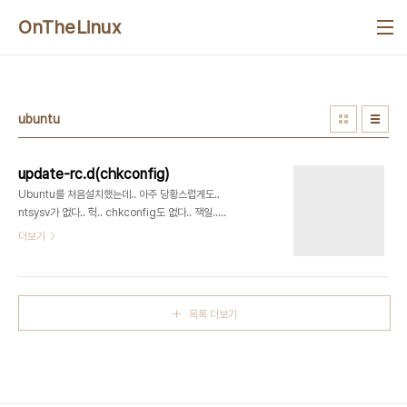
본문 바로가기
OnTheLinux
ubuntu
update-rc.d(chkconfig)
Ubuntu를 처음설치했는데.. 아주 당황스럽게도..
ntsysv가 없다.. 헉.. chkconfig도 없다.. 잭일..
usage: update-rc.d [-n] [-f] remove
더보기
update-rc.d [-n] defaults [NN | SS KK]
update-rc.d [-n] start|stop NN runlvl
[runlvl] [...] . -n: not really -f: force
목록 더보기