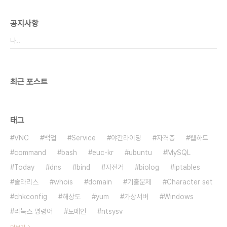
공지사항
나..
최근 포스트
태그
VNC
백업
Service
야간라이딩
자격증
웹하드
command
bash
euc-kr
ubuntu
MySQL
Today
dns
bind
자전거
biolog
iptables
솔라리스
whois
domain
기출문제
Character set
chkconfig
해상도
yum
가상서버
Windows
리눅스 명령어
도메인
ntsysv