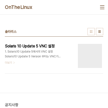
본문 바로가기
OnTheLinux
솔라리스
Solaris 10 Update 5 VNC 설정
1. Solaris10 Update 5에서의 VNC 설정
Solaris10 Update 5 Version 부터는 VNC가
기본으로 설치 되어 있어 설정만 하면 사용할 수 있습
더보기
니다. 1.1) Solaris10 release 확인 # cat
/etc/release Solaris 10 10/09
s10x_u8wos_08a X86 Copyright 2009
Sun Microsystems, Inc. All Rights
Reserved. Use is subject to license terms.
Assembled 16 September 2009 1.2)
Service File에 Port 추가 # cat >>
/etc/inet/services vnc-server 5951/tcp
공지사항
#VNC-server 1.3) Serv..