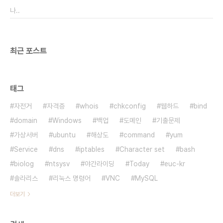
나..
최근 포스트
태그
자전거
자격증
whois
chkconfig
웹하드
bind
domain
Windows
백업
도메인
기출문제
가상서버
ubuntu
해상도
command
yum
Service
dns
iptables
Character set
bash
biolog
ntsysv
야간라이딩
Today
euc-kr
솔라리스
리눅스 명령어
VNC
MySQL
더보기