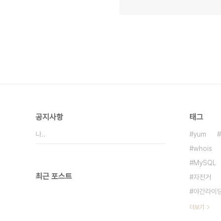
공지사항
태그
나..
yum
whois
MySQL
최근 포스트
자전거
야간라이
더보기