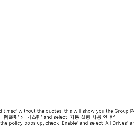
t.msc' without the quotes, this will show you the Group Po
리 템플릿' > '시스템' and select '자동 실행 사용 안 함'
the policy pops up, check 'Enable' and select 'All Drives' a