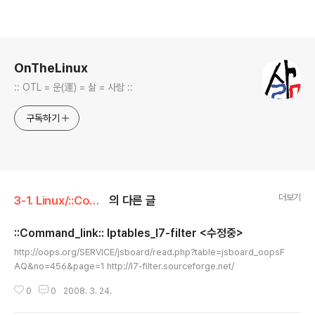
로그 정보
OnTheLinux
:: OTL = 운(運) = 삶 = 사람 ::
구독하기
더보기
3-1. Linux/::Command::
의 다른 글
::Command_link:: Iptables_l7-filter <수정중>
글 내용
http://oops.org/SERVICE/jsboard/read.php?table=jsboard_oopsF
AQ&no=456&page=1 http://l7-filter.sourceforge.net/
0
0
2008. 3. 24.