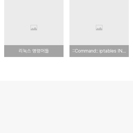
리눅스 명령어들
::Command:: iptables INPUT OUTPUT chain 간단 설명