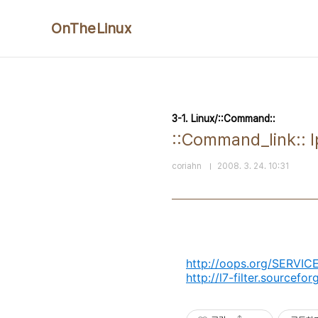
본문 바로가기
OnTheLinux
3-1. Linux/::Command::
::Command_link:: 
coriahn
2008. 3. 24. 10:31
http://oops.org/SERVI
http://l7-filter.sourcefor