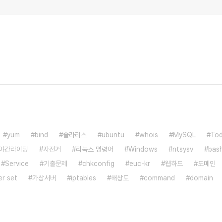
yum
bind
솔라리스
ubuntu
whois
MySQL
To
야간라이딩
자전거
리눅스 명령어
Windows
ntsysv
bas
Service
기출문제
chkconfig
euc-kr
웹하드
도메인
r set
가상서버
iptables
해상도
command
domain