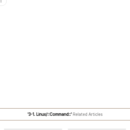
기
'3-1. Linux/::Command::'
Related Articles