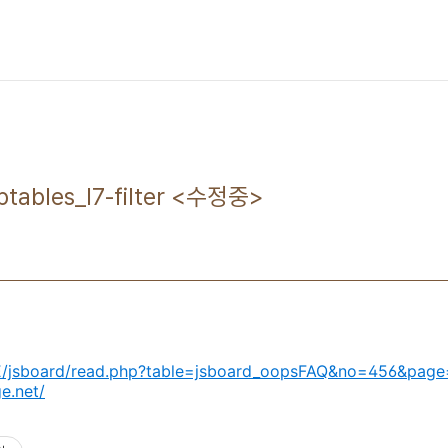
Iptables_l7-filter <수정중>
CE/jsboard/read.php?table=jsboard_oopsFAQ&no=456&page
ge.net/