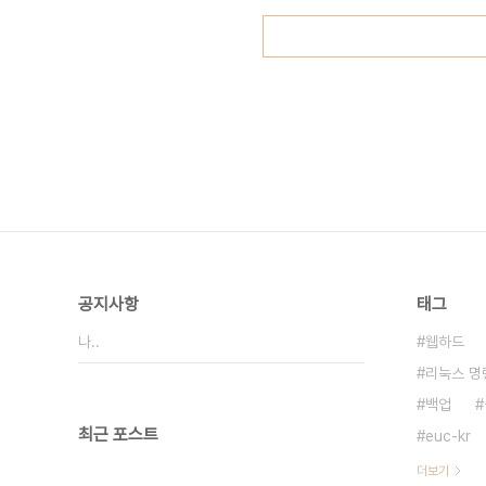
공지사항
태그
나..
웹하드
리눅스 명
백업
최근 포스트
euc-kr
더보기