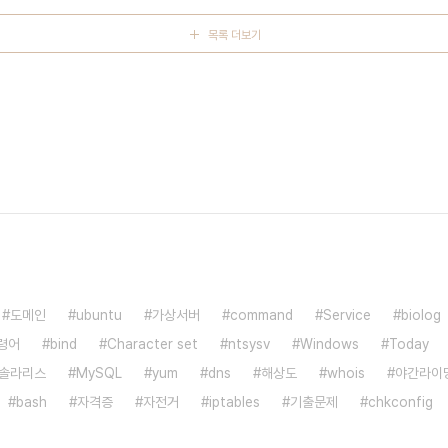
목록 더보기
도메인
ubuntu
가상서버
command
Service
biolog
령어
bind
Character set
ntsysv
Windows
Today
솔라리스
MySQL
yum
dns
해상도
whois
야간라이
bash
자격증
자전거
iptables
기출문제
chkconfig