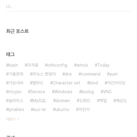
나..
최근 포스트
태그
bash
자격증
chkconfig
whois
Today
기출문제
리눅스 명령어
dns
command
yum
가상서버
웹하드
Character set
bind
야간라이딩
ntsysv
Service
Windows
biolog
VNC
솔라리스
MySQL
domain
도메인
백업
해상도
iptables
euc-kr
ubuntu
자전거
더보기