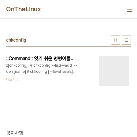
본문 바로가기
OnTheLinux
chkconfig
::Command:: 잊기 쉬운 명령어들..
::[chkconfig]:: # chkconfig --list(--add, --
del) [name] # chkconfig [--level levels]
name ::[명령어 백그라운드 실행]:: # command
더보기
& # fg %1 or # fg psNum # kill %1 ::[성능 값
알아보기]:: 세부사항은 man 참조 # uptime -
Tell how long the system has been
running # top - Display Linux tasks # free
- Display amount of free and used
memory in the system # slabtop - Display
kernel slab cache information in real time
# vmstat - ..
공지사항